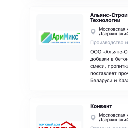
Альянс-Строи
Технологии
Московская 
Дзержински
Производство и
ООО «Альянс-Ст
добавки в бето
смеси, пропитк
поставляет про
Беларуси и Каз
Конвент
Московская 
Дзержински