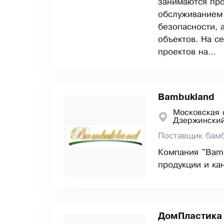
занимаются про
обслуживанием
безопасности, 
объектов. На с
проектов на...
Bambukland
Московская 
Дзержински
Поставщик бамб
Компания "Bam
продукции и ка
ДомПластика