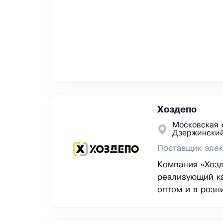
Хоздепо
Московская 
Дзержински
Поставщик элек
Компания «Хозд
реализующий ка
оптом и в розн