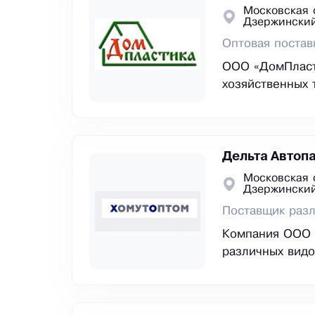
Московская 
Дзержински
Оптовая постав
ООО «ДомПласт
хозяйственных 
Дельта Автоп
Московская 
Дзержински
Поставщик разл
Компания ООО 
различных видо