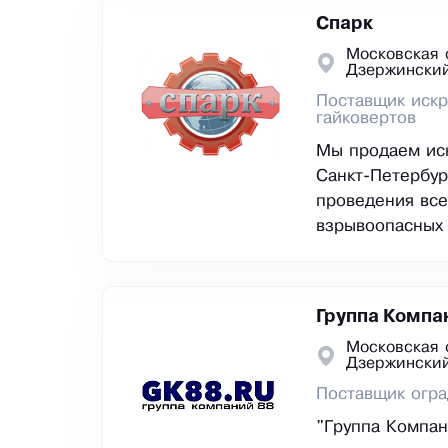
Спарк
Московская 
Дзержински
Поставщик искр
гайковертов
Мы продаем ис
Санкт-Петербур
проведения все
взрывоопасных 
Группа Компа
Московская 
Дзержински
Поставщик огра
"Группа Компан