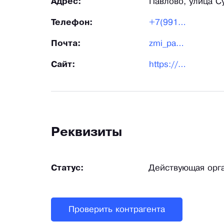
Адрес:
Павлово, улица С
Телефон:
+7(991)45-22-145
Почта:
zmi_pavlovo@mail.ru
Сайт:
https://zmi-pro.ru/
Реквизиты
Статус:
Действующая орг
Проверить контрагента