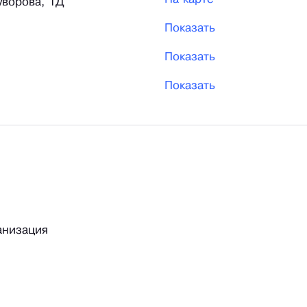
уворова, 1Д
Показать
Показать
Показать
анизация