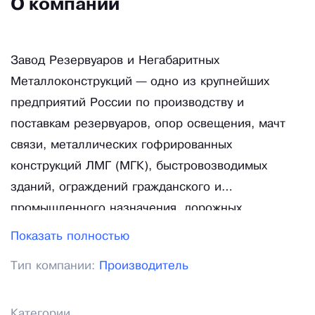
О компании
Завод Резервуаров и Негабаритных
Металлоконструкций — одно из крупнейших
предприятий России по производству и
поставкам резервуаров, опор освещения, мачт
связи, металлических гофрированных
конструкций ЛМГ (МГК), быстровозводимых
зданий, ограждений гражданского и
промышленного назначения, дорожных
барьерных ограждений. Главными направлениями
Показать полностью
деятельности нашего предприятия являются
Тип компании:
Производитель
проектирование и изготовление сварных
емкостей и металлоконструкций для объектов
энергетического, машиностроительного,
Категории