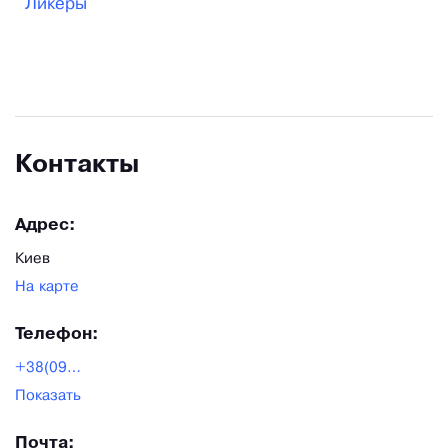
Ликеры
незабываемым вкусом каждого соуса, варенья,
ликера или настойки, представленной на полках
интернет-магазина.
Контакты
Адрес:
Киев
На карте
Телефон:
+38(093)170-98-59
Показать
Почта: