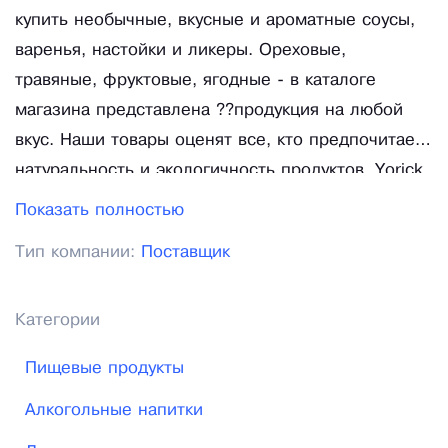
купить необычные, вкусные и ароматные соусы,
варенья, настойки и ликеры. Ореховые,
травяные, фруктовые, ягодные - в каталоге
магазина представлена ??продукция на любой
вкус. Наши товары оценят все, кто предпочитает
натуральность и экологичность продуктов. Yorick
Productions предлагает широкий ассортимент
Показать полностью
продукции, которая придется по вкусу даже
Тип компании:
Поставщик
самым искушенным гурманам. Сочетание
оригинальных вкусов, использование
экзотических и традиционных, привычных
Категории
Украинский фруктов, ягод и трав,
Пищевые продукты
профессиональный микс различных
ингредиентов, тщательно подобранных нашими
Алкогольные напитки
мастерами, - все это позволит вам насладиться