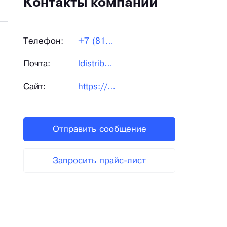
Контакты компании
Телефон:
+7 (812)336-96-69|+7
Почта:
ldistribution@ladogaspb.ru
Сайт:
https://www.ladogaspb.ru/
Отправить сообщение
Запросить прайс-лист