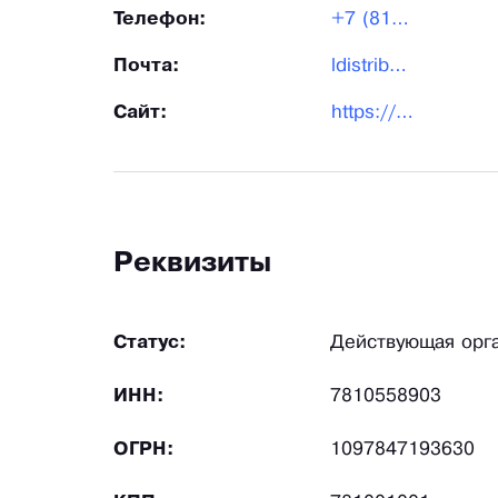
Телефон:
+7 (812)336-96-69|+7
Почта:
ldistribution@ladogaspb.ru
Сайт:
https://www.ladogaspb.ru/
Реквизиты
Статус:
Действующая орг
ИНН:
7810558903
ОГРН:
1097847193630