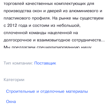
торговлей качественных комплектующих для
производства окон и дверей из алюминиевого и
пластикового профиля. На рынке мы существуем
с 2012 года и состоим из небольшой,
сплоченной команды нацеленной на
долгосрочное и взаимовыгодное сотрудничество.
Мы предлагаем специализированную нишу
оконного сегмента, а также консультационные
услуги по профессиональному решению
Тип компании:
Поставщик
вопросов подбора оконной и дверной
комплектации. На нашем сайте Вы можете
Категории
ознакомиться с электронным каталогом нашей
торговой программы, а также с легкостью
Строительные и отделочные материалы
сделать заказ в интернет магазине на
Окна
интересующие позиции.