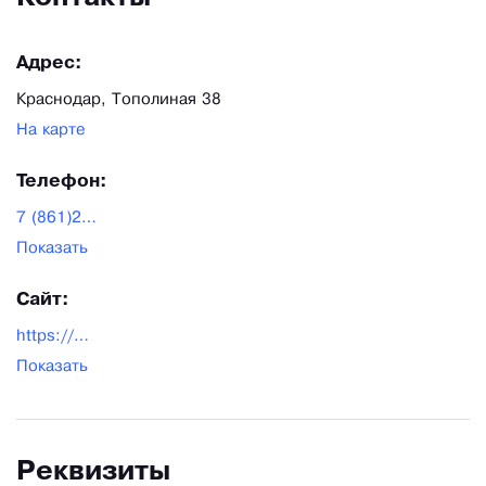
Адрес:
Краснодар, Тополиная 38
На карте
Телефон:
7 (861)290-15-58|8
(800)250-47-47
Показать
Сайт:
https://super-puper.su/
Показать
Реквизиты