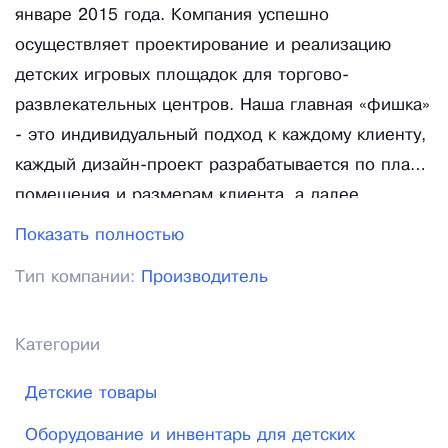
январе 2015 года. Компания успешно
осуществляет проектирование и реализацию
детских игровых площадок для торгово-
развлекательных центров. Наша главная «фишка»
- это индивидуальный подход к каждому клиенту,
каждый дизайн-проект разрабатывается по плану
помещения и размерам клиента, а далее
соответственно и само игровое оборудование
Показать полностью
также изготавливается под заказ на нашей
Тип компании:
Производитель
фабрике. Наше оборудование продается
клиентам в россию и снг напрямую из фабрики,
что исключает любые наценки и накрутки на
Категории
цене. Мы производим детское игровое
Детские товары
оборудования в следующих основных
направлениях: классический детский игровой
Оборудование и инвентарь для детских