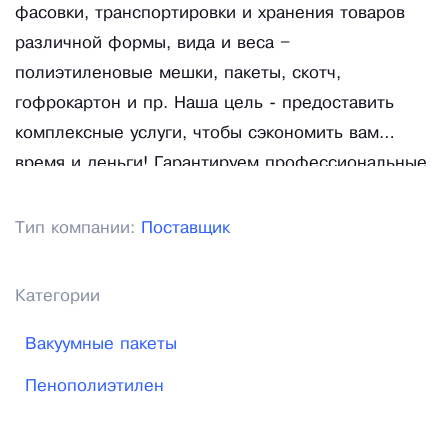
фасовки, транспортировки и хранения товаров
различной формы, вида и веса –
полиэтиленовые мешки, пакеты, скотч,
гофрокартон и пр. Наша цель - предоставить
комплексные услуги, чтобы сэкономить вам
время и деньги! Гарантируем профессиональные
консультации, своевременную доставку заказа и
помощь на всех этапах сотрудничества!
Тип компании:
Поставщик
Категории
Вакуумные пакеты
Пенополиэтилен