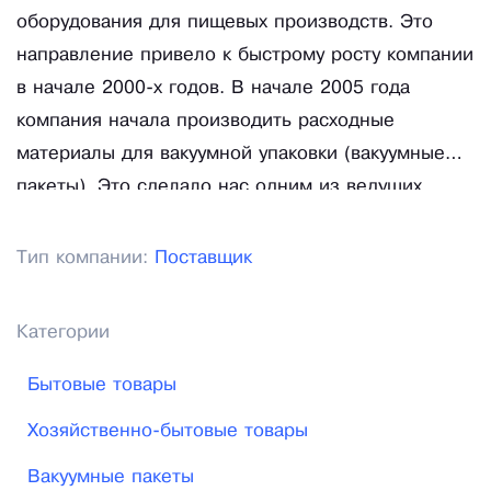
оборудования для пищевых производств. Это
направление привело к быстрому росту компании
в начале 2000-х годов. В начале 2005 года
компания начала производить расходные
материалы для вакуумной упаковки (вакуумные
пакеты). Это сделало нас одним из ведущих
поставщиков вакуумных пакетов в России. Наши
вакуумные пакеты используются для упаковки
Тип компании:
Поставщик
мяса и рыбы, овощей и сыра. Идеальное
качество, низкая цена, а также широкий
Категории
ассортимент на складе в Москве, дают
возможность быть надёжным и стабильным
Бытовые товары
поставщиком.
Хозяйственно-бытовые товары
Вакуумные пакеты