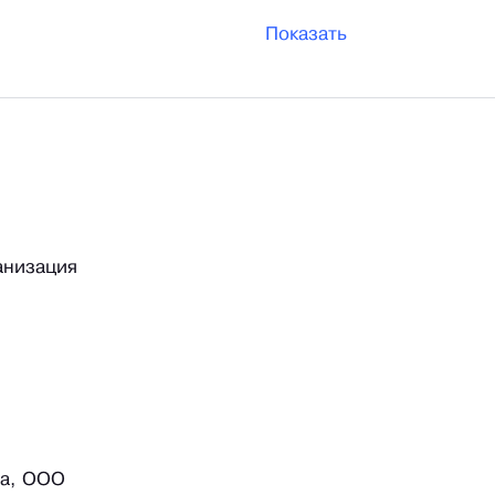
Показать
анизация
а, ООО