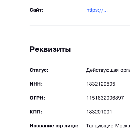
Сайт:
https://danceplus.pro/
Реквизиты
Статус:
Действующая орг
ИНН:
1832129505
ОГРН:
1151832006897
КПП:
183201001
Название юр лица:
Танцующие Москв