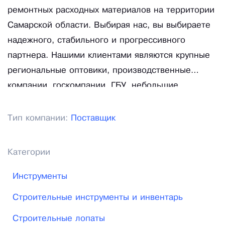
ремонтных расходных материалов на территории
Самарской области. Выбирая нас, вы выбираете
надежного, стабильного и прогрессивного
партнера. Нашими клиентами являются крупные
региональные оптовики, производственные
компании, госкомпании, ГБУ, небольшие
предприятия розничной торговли, а также
физические лица. Мы работаем по Самаре и
Тип компании:
Поставщик
области, а также по регионам – Ульяновской,
Саратовской, Оренбургской области и г. Уральск
Категории
(Казахстан).
Инструменты
Строительные инструменты и инвентарь
Строительные лопаты