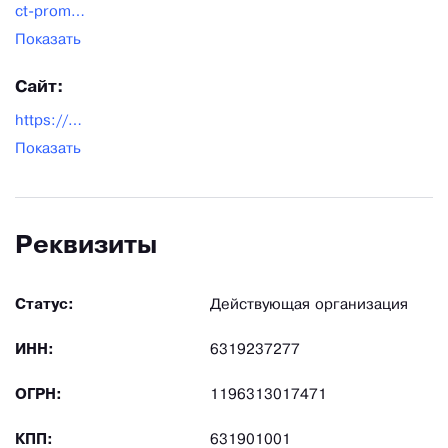
ct-prom@yandex.ru
Показать
Сайт:
https://ct-prom.ru/
Показать
Реквизиты
Статус:
Действующая организация
ИНН:
6319237277
ОГРН:
1196313017471
КПП:
631901001