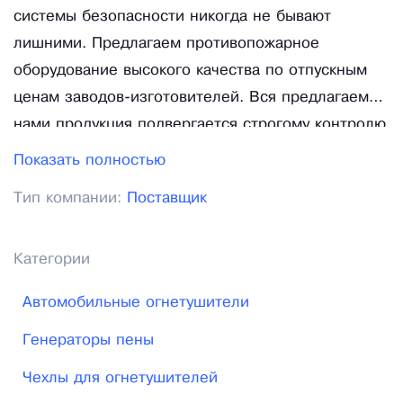
системы безопасности никогда не бывают
лишними. Предлагаем противопожарное
оборудование высокого качества по отпускным
ценам заводов-изготовителей. Вся предлагаемая
нами продукция подвергается строгому контролю
качества, который основан на современных
Показать полностью
требованиях к средствам пожаротушения.
Тип компании:
Поставщик
Тестирование проводится как во время процесса
производства противопожарной продукции, так и
при поступлении на склад пожарных рукавов от
Категории
других производителей. Качество нашей
Автомобильные огнетушители
продукции уже оценили по достоинству не только
потребители, но и надзорные органы различных
Генераторы пены
ведомств. Подтверждение этому – устойчивый
Чехлы для огнетушителей
спрос на предлагаемые нами средства и