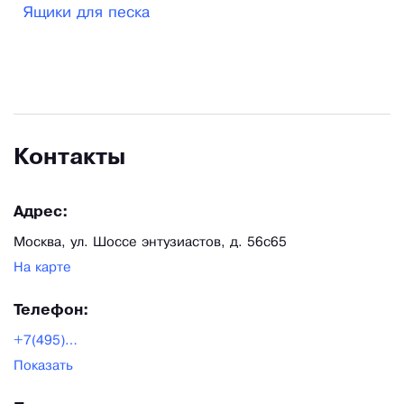
Ящики для песка
различные награды и грамоты, полученные от
Министерства внутренних дел России и
Министерства чрезвычайных ситуаций РФ.
Контакты
Адрес:
Москва, ул. Шоссе энтузиастов, д. 56с65
На карте
Телефон:
+7(495)885-71-76
Показать