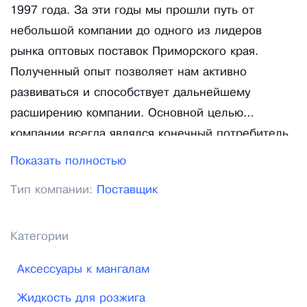
1997 года. За эти годы мы прошли путь от
небольшой компании до одного из лидеров
рынка оптовых поставок Приморского края.
Полученный опыт позволяет нам активно
развиваться и способствует дальнейшему
расширению компании. Основной целью
компании всегда являлся конечный потребитель.
Мы рады предложить всем нашим клиентам
Показать полностью
удобный сервис - интернет-магазин с
Тип компании:
Поставщик
возможностью приобретения в нем всего
ассортимента наших товаров. Принцип работы
нового интернет магазина основан на системе
Категории
заказов от зарегистрированных клиентов.
Аксессуары к мангалам
Регистрация на сайте упрощенная и необходима
для взаимного удобства работы. Поступающий
Жидкость для розжига