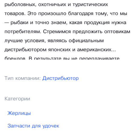
рыболовных, охотничьих и туристических
товаров. Это произошло благодаря тому, что мы
— рыбаки и точно знаем, какая продукция нужна
потребителям. Стремимся предложить оптовикам
лучшие условия, являясь официальным
дистрибьютором японских и американских
брендов. В результате вы не переплачиваете
посреднику и получаете гарантию от
производителя. Мы всегда готовы рассмотреть
Тип компании:
Дистрибьютор
индивидуальные условия поставок.
Категории
Жерлицы
Запчасти для удочек