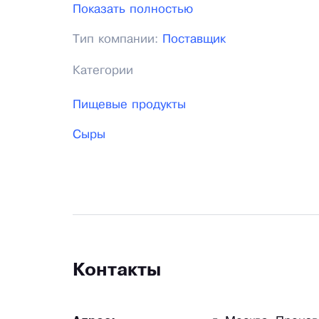
осуществлять доставку клиентам. Для В
Показать полностью
оплаты, а также система резервировани
Тип компании:
Поставщик
взаимовыгодным и приятным. С нами удо
Категории
Пищевые продукты
Сыры
Контакты