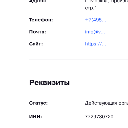
Адрес:
г. Москва, Произв
стр.1
Телефон:
+7(495)504-13-90
Почта:
info@vatson.ru
Сайт:
https://vatson.ru/
Реквизиты
Статус:
Действующая орг
ИНН:
7729730720