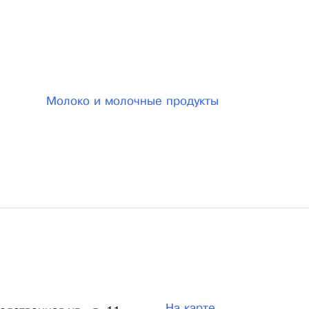
ашего удобства предусмотрены различные формы
я продукции. Мы делаем наше сотрудничество
бно работать.
Молоко и молочные продукты
На карте