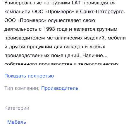
Универсальные погрузчики LAT производятся
компанией ООО «Промверс» в Санкт-Петербурге.
ООО «Промверс» осуществляет свою
деятельность с 1993 года и является крупным
производителем металлических изделий, мебели
и другой продукции для складов и любых
производственных помещений. Наличие
собственного производства и технологических
ресурсов позволяет нам выполнять сложные
Показать полностью
индивидуальные проекты, а также разрабатывать
Тип компании:
Производитель
уникальные изделия, которые воплощают в
жизнь наши знания и практический опыт в
правильной и безопасной организации
Категории
пространства и рабочих процессов в
Мебель
производственных помещениях. Именно такими