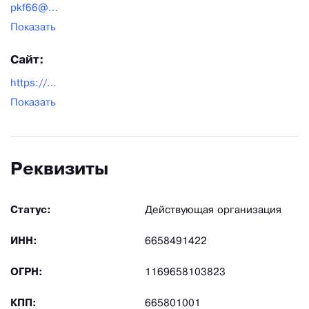
pkf66@pkfcvet.ru
Показать
Сайт:
https://pkfcvet.ru/
Показать
Реквизиты
Статус:
Действующая организация
ИНН:
6658491422
ОГРН:
1169658103823
КПП:
665801001