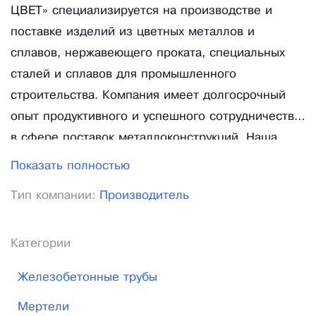
ЦВЕТ» специализируется на производстве и
поставке изделий из цветных металлов и
сплавов, нержавеющего проката, специальных
сталей и сплавов для промышленного
строительства. Компания имеет долгосрочный
опыт продуктивного и успешного сотрудничества
в сфере поставок металлоконструкций. Наша
организация идет навстречу требованиям
Показать полностью
отечественного рынка и рынка стран СНГ, что
Тип компании:
Производитель
обеспечивает заказчиков продукцией, качество
которой подтверждено соответствующими
сертификатами, которые прилагаются к каждому
Категории
отгруженному продукту. Условия сотрудничества
Железобетонные трубы
мы подбираем индивидуально к каждому клиенту,
чтобы гарантировать выполнение всех
Мертели