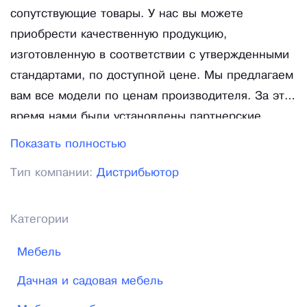
сопутствующие товары. У нас вы можете
приобрести качественную продукцию,
изготовленную в соответствии с утвержденными
стандартами, по доступной цене. Мы предлагаем
вам все модели по ценам производителя. За это
время нами были установлены партнерские
отношения с заводами изготовителями «Радуга»,
Показать полностью
«Сибирь», «Доброхот», «1ВПК», «Норскен»,
Тип компании:
Дистрибьютор
«УМК», «Мета», «Вира», «Огниво». Однако на этом
список наших партнеров не заканчивается. С
каждым годом мы расширяем ассортимент
Категории
предлагаемой продукции, заключая договора с
Мебель
новыми производителями, чтобы у вас была
возможность выбора и покупки моделей
Дачная и садовая мебель
высокого качества, идеально подходящих для