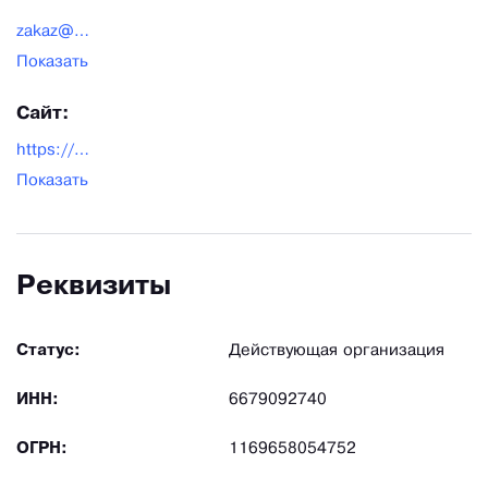
zakaz@pechi-ekb.ru
Показать
Сайт:
https://pechi-ekb.ru/
Показать
Реквизиты
Статус:
Действующая организация
ИНН:
6679092740
ОГРН:
1169658054752