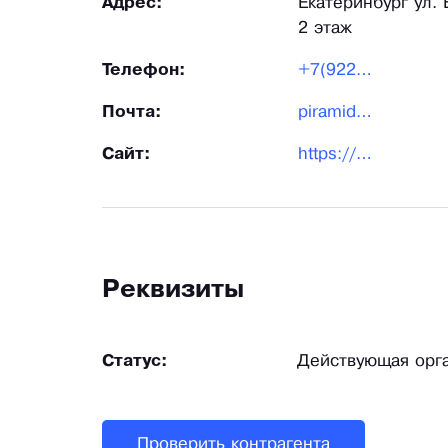
Адрес:
Екатеринбург ул.
2 этаж
Телефон:
+7(922)2212369
Почта:
piramida.tk@mail.ru
Сайт:
https://dinastia196.ru/
Реквизиты
Статус:
Действующая орг
Проверить контрагента