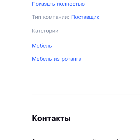
вошла в нашу жизнь. Пригодна и проста 
Показать полностью
воздухе. В нашем каталоге представлен
Тип компании:
Поставщик
продукции – подушки для мебели, чехлы
Категории
Мебель
Мебель из ротанга
Контакты