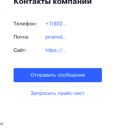
Контакты компании
Телефон:
+7(922)2212369
Почта:
piramida.tk@mail.ru
Сайт:
https://dinastia196.ru/
Отправить сообщение
Запросить прайс-лист
но