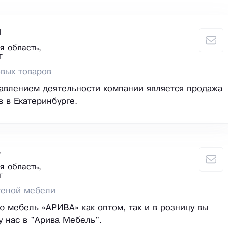
l
я область,
г
вых товаров
авлением деятельности компании является продажа
в в Екатеринбурге.
ь
я область,
г
теной мебели
ю мебель «АРИВА» как оптом, так и в розницу вы
у нас в "Арива Мебель".