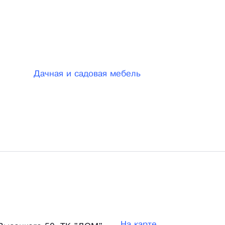
для эксплуатации, как в помещении, так и на открыто
ы разные виды плетеных изделий, а так же швейной
 для уличной мебели в зимний период.
Дачная и садовая мебель
На карте