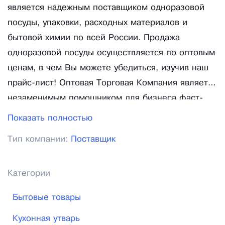
является надежным поставщиком одноразовой
посуды, упаковки, расходных материалов и
бытовой химии по всей России. Продажа
одноразовой посуды осуществляется по оптовым
ценам, в чем Вы можете убедиться, изучив наш
прайс-лист! Оптовая Торговая Компания является
незаменимым помощником для бизнеса фаст-
фуд, кофеин, ресторанов и баров, кафе,
Показать полностью
магазинов, различных производств ! Одноразовая
Тип компании:
Поставщик
посуда оптом или в розницу будет
квалифицированно подобрана и предложена
купить нашими менеджерами ! Собственный
Категории
автопарк из автомобилей Газель и Соболь
Бытовые товары
позволяет нам обеспечить бесперебойные
поставки для Вашего бизнеса, сохранить Ваши
Кухонная утварь