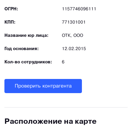
можно будет весь товар посмотреть, выбрать и
ОГРН:
1157746096111
получить. Купить одноразовую посуду
КПП:
771301001
пластиковую или бумажную, упаковку, расходные
материалы, бытовую химию и многое другое
Название юр лица:
ОТК, ООО
можно у нас в интернет-магазине, по телефону
Год основания:
12.02.2015
или, сделав заказ в электронном виде, получить
на складе в Москве.
Кол-во сотрудников:
6
Проверить контрагента
Расположение на карте