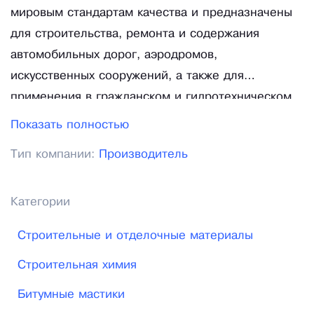
мировым стандартам качества и предназначены
для строительства, ремонта и содержания
автомобильных дорог, аэродромов,
искусственных сооружений, а также для
применения в гражданском и гидротехническом
строительстве. Московский завод битумных
Показать полностью
материалов производит и отгружает продукцию
Тип компании:
Производитель
во все регионы России. Товарная номенклатура
включает: мастики, нефтяной битум, праймеры и
лаки, применяемые в строительной отрасли и
Категории
дорожном хозяйстве. Вся продукция обладает
Строительные и отделочные материалы
высоким качеством, которое подтверждается
соответствующими сертификатами.
Строительная химия
Битумные мастики