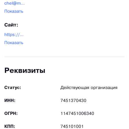
chel@met-trans.ru
Показать
Сайт:
https://chel.met-trans.ru/
Показать
Реквизиты
Статус:
Действующая организация
ИНН:
7451370430
ОГРН:
1147451006340
КПП:
745101001