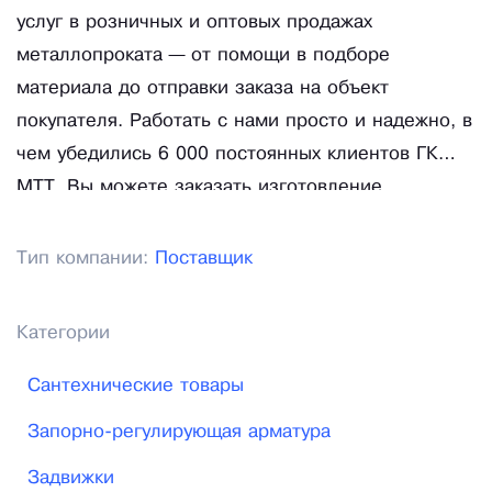
услуг в розничных и оптовых продажах
металлопроката — от помощи в подборе
материала до отправки заказа на объект
покупателя. Работать с нами просто и надежно, в
чем убедились 6 000 постоянных клиентов ГК
МТТ. Вы можете заказать изготовление
металлоизделий разной сложности по
персональным чертежам. У нас есть свое
Тип компании:
Поставщик
производство, где также организован выпуск
строительных и отделочных материалов из
Категории
металла.
Сантехнические товары
Запорно-регулирующая арматура
Задвижки