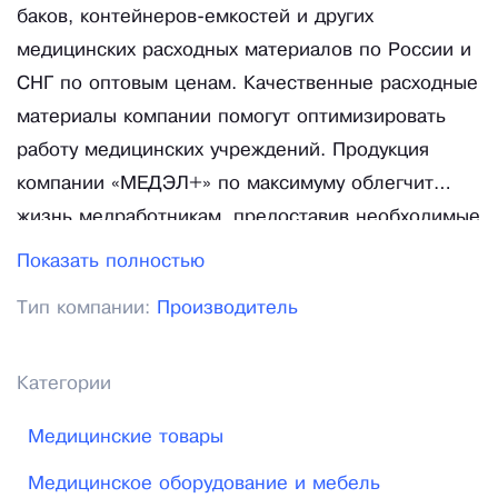
баков, контейнеров-емкостей и других
медицинских расходных материалов по России и
СНГ по оптовым ценам. Качественные расходные
материалы компании помогут оптимизировать
работу медицинских учреждений. Продукция
компании «МЕДЭЛ+» по максимуму облегчит
жизнь медработникам, предоставив необходимые
материалы для деятельности в соответствии с
Показать полностью
СанПиНом 2. 1. 7. 2790-10 “Санитарно-
Тип компании:
Производитель
эпидемиологические требования к обращению с
медицинскими отходами”. В компании МЕДЭЛ+
всегда в наличии: медицинская одежда,
Категории
хирургические инструменты, дезинфицирующие
Медицинские товары
средства для медицинских целей
(дезинфектанты), пакеты для медицинских
Медицинское оборудование и мебель