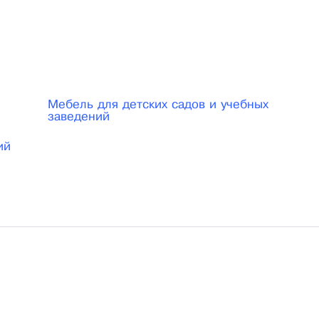
ами расположившихся более чем 2000 м2 на которы
ессиональным и опытным конструкторским отделом, в
неры и конструкторы.
Мебель для детских садов и учебных
заведений
ий