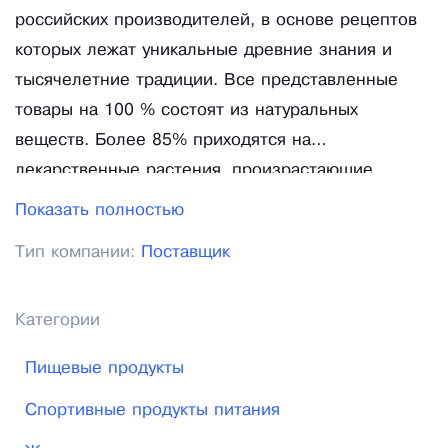
российских производителей, в основе рецептов
которых лежат уникальные древние знания и
тысячелетние традиции. Все представленные
товары на 100 % состоят из натуральных
веществ. Более 85% приходятся на
лекарственные растения, произрастаюшие
только в экологически чистых районах Тибета,
Показать полностью
Китая, Японии и Алтайского края России.
Тип компании:
Поставщик
Остальные 15% приходятся на вещества
животного происхождения, полудрагоценные
камни и минеральные компоненты. Так же в
Категории
интернет-магазине представлен широкий выбор
Пищевые продукты
ювелирной бижутерии и тибетских браслетов
Шамбала. Все наши изделия инкрустированы
Спортивные продукты питания
подлинными Австрийскими кристаллами