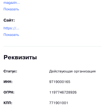
magazin-veshalok@yandex.ru
Показать
Сайт:
https://magazin-veshalok.ru/
Показать
Реквизиты
Статус:
Действующая организация
ИНН:
9719000165
ОГРН:
1197746728926
КПП:
771901001