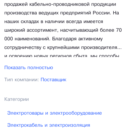
продажей кабельно-проводниковой продукции
производства ведущих предприятий России. На
наших складах в наличии всегда имеется
широкий ассортимент, насчитывающий более 70
000 наименований. Благодаря активному
сотрудничеству с крупнейшими производителями
и освоению новых регионов сбыта, мы способы
обеспечить наших клиентов привлекательными
Показать полностью
условиями и ценами. Подберём нужную
Тип компании:
Поставщик
продукцию из наличия на складах оптовых фирм
и заводов – изготовителей. Гарантируем высокое
качество продукции, а также полное
Категории
соответствие техническим стандартам. Наш склад
Электротовары и электрооборудование
состоит из крытого помещения и открытых
площадок общей суммарной площадью 1 000 кв.
Электрокабель и электроизоляция