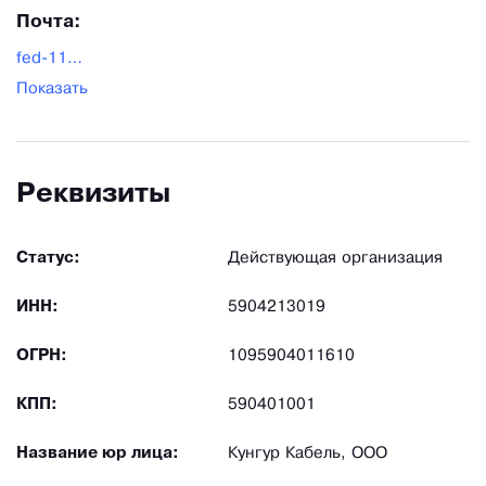
продукции!
Почта:
fed-11@ya.ru
Показать
Реквизиты
Статус:
Действующая организация
ИНН:
5904213019
ОГРН:
1095904011610
КПП:
590401001
Название юр лица:
Кунгур Кабель, ООО