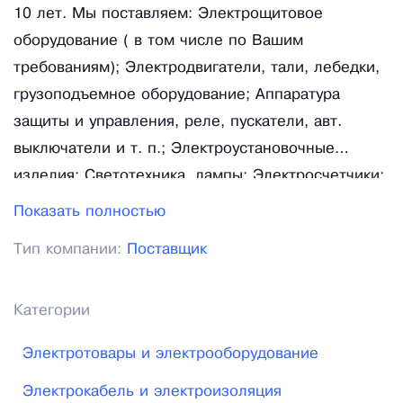
10 лет. Мы поставляем: Электрощитовое
оборудование ( в том числе по Вашим
требованиям); Электродвигатели, тали, лебедки,
грузоподъемное оборудование; Аппаратура
защиты и управления, реле, пускатели, авт.
выключатели и т. п.; Электроустановочные
изделия; Светотехника, лампы; Электросчетчики;
Кабельно-проводниковая продукция. Компания
Показать полностью
ЭМК Импульс осуществляет свою деятельность с
Тип компании:
Поставщик
2008г. и успешно развивается по настоящее
время. Мы занимаемся оптовыми поставками
электротехнического оборудования, в том числе
Категории
кабельно-проводниковая продукция,
Электротовары и электрооборудование
электроустановочные изделия, светотехника,
пускатели, реле, автоматические выключатели и
Электрокабель и электроизоляция