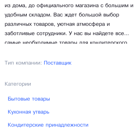
из дома, до официального магазина с большим и
удобным складом. Вас ждет большой выбор
различных товаров, уютная атмосфера и
заботливые сотрудники. У нас вы найдете все
самые необходимые товары для кондитерского
мастерства, которые можно посмотреть вживую и
приобрести на месте.
Тип компании:
Поставщик
Категории
Бытовые товары
Кухонная утварь
Кондитерские принадлежности