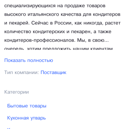
специализирующихся на продаже товаров
высокого итальянского качества для кондитеров
и пекарей. Сейчас в России, как никогда, растет
количество кондитерских и пекарен, а также
кондитеров-профессионалов. Мы, в свою
очередь, хотим предложить нашим клиентам
специализированные украшения, инструментарий
Показать полностью
и ингредиенты высокого итальянского качества.
Тип компании:
Поставщик
В апреле 2010 года первый магазин «Синьор
Антонио Петти» открыл свои двери в Москве. Он
был назван в честь одного из основателей -
Категории
Антонио Петти. На сегодняшний день, двадцать
Бытовые товары
три магазина на территории РФ, а также
интернет-магазин с возможностью доставки
Кухонная утварь
практически в любой город России работают для