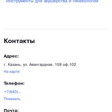
Инструменты для акушерства и гинекологии
продукцию. Политика компании ООО «Инком»
выстроена таким образом, что формировать и
сохранять с нашими клиентами долгосрочные и
партнерские отношения.
Контакты
Адрес:
г. Казань, ул. Авангардная, 159 оф.102
На карте
Телефон:
+7(843)278-45-65
Показать
Почта: