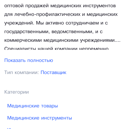
оптовой продажей медицинских инструментов
для лечебно-профилактических и медицинских
учреждений. Мы активно сотрудничаем и с
государственными, ведомственными, и с
коммерческими медицинскими учреждениями.
Специалисты нашей компании непременно
проконсультируют Вас по любому виду
Показать полностью
медицинских инструментов, представленных на
Тип компании:
Поставщик
сайте. Одним из важных направлений в
деятельности компании ООО «Инком» является
комплексное оснащение медицинских
Категории
учреждений необходимым медицинским
Медицинские товары
инструментом и расходными материалами.
Постоянным клиентам компании предлагается
Медицинские инструменты
гибкая система скидок на представленную