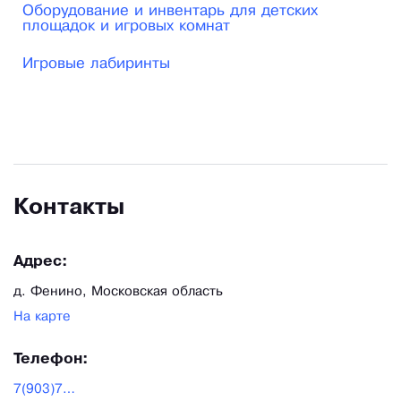
Мы оборудуем детские спортивные залы, детские
Оборудование и инвентарь для детских
площадок и игровых комнат
игровые комнаты и детские игровые комплексы,
Игровые лабиринты
игровым оборудованием: матами, грушами,
другими мягкими элементами. Наш товар
соответствует качеству европейского уровня по
российским ценам.
Контакты
Адрес:
д. Фенино, Московская область
На карте
Телефон:
7(903)725-96-77