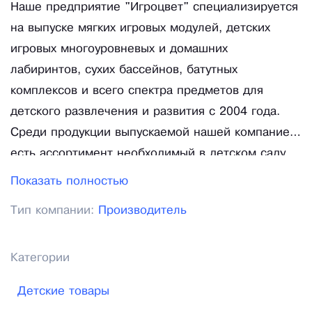
Наше предприятие "Игроцвет" специализируется
на выпуске мягких игровых модулей, детских
игровых многоуровневых и домашних
лабиринтов, сухих бассейнов, батутных
комплексов и всего спектра предметов для
детского развлечения и развития с 2004 года.
Среди продукции выпускаемой нашей компанией
есть ассортимент необходимый в детском саду,
школах, домах отдыха, пансионатах, детских
Показать полностью
реабилитационных центрах, ТЦ, кафе и
Тип компании:
Производитель
ресторанах. Очень важно, что вся продукция
абсолютно безопасна. Для ее изготовления
применяется ткань ПВХ производства России,
Категории
соответствующая государственным санитарно-
Детские товары
эпидемиалогическим и гигиеническим нормам.