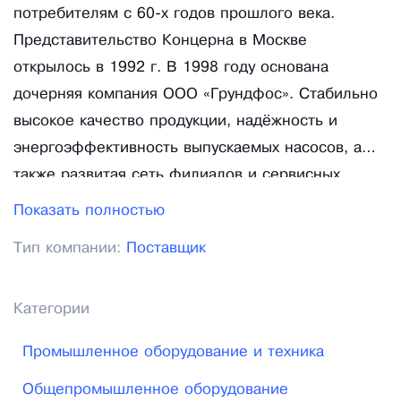
потребителям c 60-х годов прошлого века.
Представительство Концерна в Москве
открылось в 1992 г. В 1998 году основана
дочерняя компания ООО «Грундфос». Стабильно
высокое качество продукции, надёжность и
энергоэффективность выпускаемых насосов, а
также развитая сеть филиалов и сервисных
центров в регионах России помогают компании
Показать полностью
удерживать лидирующие позиции на рынке
Тип компании:
Поставщик
насосного оборудования. В 2005 г. в
Подмосковье был открыт завод «Грундфос
Истра». Предприятие заняло достойное место
Категории
среди производственных активов Концерна,
Промышленное оборудование и техника
расположенных по всему миру. Собственное
производство позволяет выпускать качественные
Общепромышленное оборудование