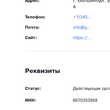
Адрес:
г. Екатеринбург, у
А
Телефон:
+7(343)288-79-05
Почта:
info@grsural.ru
Сайт:
https://grsural.ru/
Реквизиты
Статус:
Действующая орг
ИНН:
6670353958