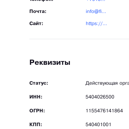
Почта:
info@fiko.ru
Сайт:
https://fiko.ru/
Реквизиты
Статус:
Действующая орг
ИНН:
5404026500
ОГРН:
1155476141864
КПП:
540401001