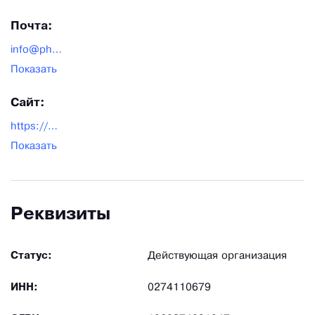
практики).руководством компании утверждена
Почта:
программа по переходу заводов на европейские
info@pharmstd.ru
стандарты GMP.
Показать
Сайт:
https://pharmstd.ru/
Показать
Реквизиты
Статус:
Действующая организация
ИНН:
0274110679