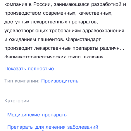
компания в России, занимающаяся разработкой и
производством современных, качественных,
доступных лекарственных препаратов,
удовлетворяющих требованиям здравоохранения
и ожиданиям пациентов. Фармстандарт
производит лекарственные препараты различных
фармакотерапевтических групп, включая
препараты для лечения сердечно-сосудистых
Показать полностью
заболеваний, сахарного диабета, дефицита
Тип компании:
Производитель
гормона роста, гастроэнтерологических,
неврологических, инфекционных заболеваний,
нарушений обмена веществ, онкологических и
Категории
других заболеваний. Совокупные
Медицинские препараты
производственные мощности позволяют
выпускать более 1, 7 млрд. упаковок
Препараты для лечения заболеваний