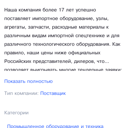
Наша компания более 17 лет успешно
поставляет импортное оборудование, узлы,
агрегаты, запчасти, расходные материалы к
различным видам импортной спецтехнике и для
различного технологического оборудования. Как
правило, наши цены ниже официальных
Российских представителей, дилеров, что
позволяет выигрывать многие тендерные заявки;
у нас прямые договора поставки с Европейскими
Показать полностью
производителями или дилерами; таможенное
Тип компании:
Поставщик
оформление в Челябинске или при
экономической целесообразности в других
городах России; являемся активным участником
Категории
торговых площадок: В2В, Tender. Pro, mmk.ru,
Промышленное оборудование и техника