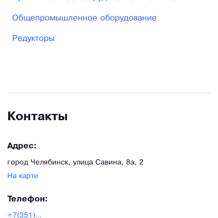
omk. zakupim.ru. Одни из Лучших цен и условий
поставки среди Российских предприятий на
Общепромышленное оборудование
Оригинальные запчасти к спецтехнике
Редукторы
SENNEBOGEN, LIEBHERR и грейферные захваты.
Контакты
Адрес:
город Челябинск, улица Савина, 8а, 2
На карте
Телефон:
+7(351)243-04-25