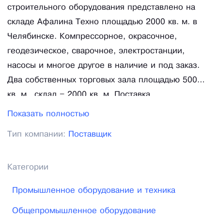
строительного оборудования представлено на
складе Афалина Техно площадью 2000 кв. м. в
Челябинске. Компрессорное, окрасочное,
геодезическое, сварочное, электростанции,
насосы и многое другое в наличие и под заказ.
Два собственных торговых зала площадью 500
кв. м., склад – 2000 кв. м. Поставка
осуществляется по 80 регионам России и
Показать полностью
странам ближнего зарубежья. Проекты сдаются
Тип компании:
Поставщик
"под ключ" по техническому заданию заказчика.
Официальный сервисный центр по 30 торговым
маркам промышленного оборудования.
Категории
Ежегодное повышение профессиональной
Промышленное оборудование и техника
квалификации специалистами отдела продаж и
сервисного центра. 70 сотрудников ежегодно
Общепромышленное оборудование