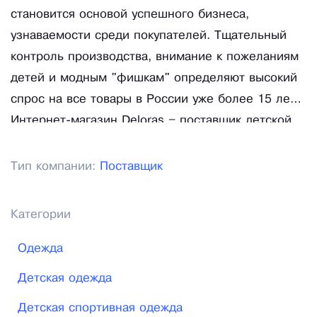
становится основой успешного бизнеса,
узнаваемости среди покупателей. Тщательный
контроль производства, внимание к пожеланиям
детей и модным "фишкам" определяют высокий
спрос на все товары в России уже более 15 лет.
Интернет-магазин Deloras – поставщик детской
одежды оптом в Краснодаре с доставкой по
городу или в другие регионы России. Каталог
Тип компании:
Поставщик
детской одежды, которую поставляет наш
оптовый магазин, включает модные и недорогие
Категории
вещи, разработанные с учетом возрастных
предпочтений детей, требований к качеству,
Одежда
безопасности изделий.
Детская одежда
Детская спортивная одежда