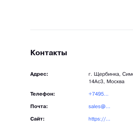
Контакты
Адрес:
г. Щербинка, Си
14Ас3, Москва
Телефон:
+7495544-00-08
Почта:
sales@chipdip.ru
Сайт:
https://www.chipdip.ru/