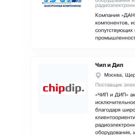
оборудования и
радиоэлектрон
Компания «ДАН
компонентов, и
сопутствующих 
промышленност
Чип и Дип
Москва, Ще
Поставщик эле
«ЧИП и ДИП» а
исключительное
благодаря широ
клиентоориенти
радиоэлектронн
оборудования, и