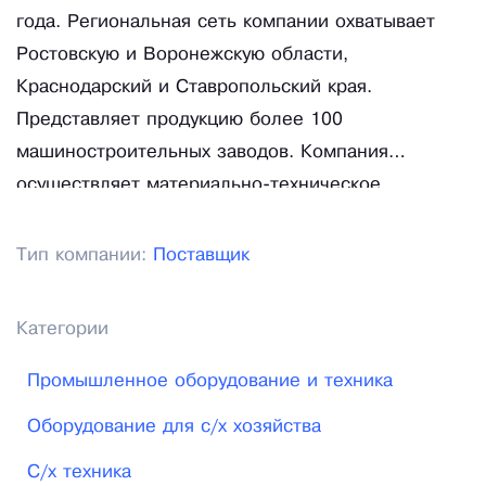
года. Региональная сеть компании охватывает
Ростовскую и Воронежскую области,
Краснодарский и Ставропольский края.
Представляет продукцию более 100
машиностроительных заводов. Компания
осуществляет материально-техническое
сопровождение сельскохозяйственного
производства: поставляет современную технику,
Тип компании:
Поставщик
запчасти, оказывает услуги сервисного центра. В
собственных опытных хозяйствах испытывает
Категории
способы эффективного земледелия.
Популяризирует инновационные агротехнологии.
Промышленное оборудование и техника
Обслуживает свыше 15000 сельхозпредприятий.
Оборудование для с/х хозяйства
С/х техника