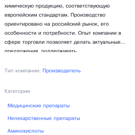
химическую продукцию, соответствующую
европейским стандартам. Производство
ориентировано на российский рынок, его
особенности и потребности. Опыт компании в
сфере торговли позволяет делать актуальные
предложения, поддерживать
конкурентоспособные цены. Длительное
взаимовыгодное сотрудничество с крупными
Тип компании:
Производитель
известными поставщиками реактивов.
Ассортимент средств компании соответствует
Категории
всем предъявляемым к нему требованиям.
Медицинские препараты
Нелекарственные препараты
Аминокислоты