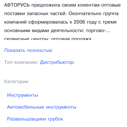
АВТОРУСЬ предложила своим клиентам оптовые
поставки запасных частей. Окончательно группа
компаний сформировалась к 2006 году с тремя
основными видами деятельности: торгово-
сервисные центры; оптовая продажа
автозапчастей; продажа и обслуживание
Показать полностью
автомобилей. В 2009 году группа компаний стала
Тип компании:
Дистрибьютор
официальным дистрибьютором смазочных
материалов MobilTM, а с 2014 года является
членом национальной ассоциации GROUPAUTO
Категории
Russia, входящей в состав международного
Инструменты
закупочного союза GROUPAUTO International,
участники которого - это лидеры рынка
Автомобильные инструменты
aftermarket практически во всех странах Европы и
Развальцовщики трубок
Америки. В 2015 году проведён ребрендинг