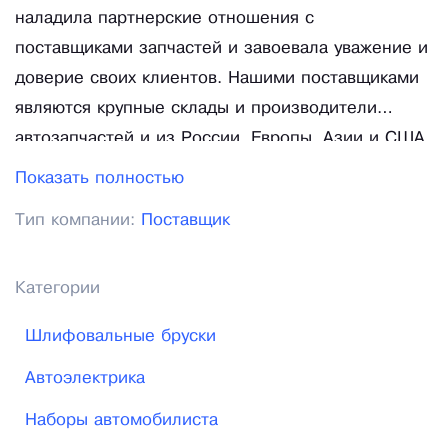
наладила партнерские отношения с
поставщиками запчастей и завоевала уважение и
доверие своих клиентов. Нашими поставщиками
являются крупные склады и производители
автозапчастей и из России, Европы, Азии и США.
Мы предлагаем Вам минимальные цены на
Показать полностью
качественные мото и авто запчасти в Москве,
Тип компании:
Поставщик
Санкт Петербурге и в других регионах России.
Каталог запчастей и автоаксессуаров Autopiter.ru
предлагает Вам оригинальные и неоригинальные
Категории
запчасти импортного производства в том числе,
Шлифовальные бруски
автостекла, переднее и заднее крыло, фары,
катализатор, лямбда зонд, масляный фильтр,
Автоэлектрика
тормозные диски и весь ассортимент
Наборы автомобилиста
необходимых запчастей для ремонта Вашей