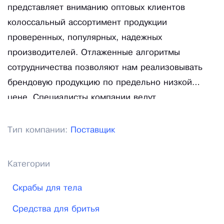
представляет вниманию оптовых клиентов
колоссальный ассортимент продукции
проверенных, популярных, надежных
производителей. Отлаженные алгоритмы
сотрудничества позволяют нам реализовывать
брендовую продукцию по предельно низкой
цене. Специалисты компании ведут
профессиональную работу над увеличением
позиций каталога. Мы проводим грамотный
Тип компании:
Поставщик
мониторинг рынка, отслеживаем новинки и
появление новых производителей. Скрупулезный
Категории
отбор товаров позволяет предлагать
эксклюзивную продукцию, регулярно расширять
Скрабы для тела
ассортимент.
Средства для бритья