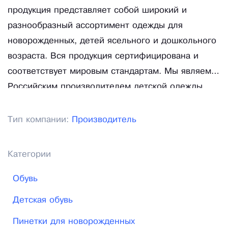
продукция представляет собой широкий и
разнообразный ассортимент одежды для
новорожденных, детей ясельного и дошкольного
возраста. Вся продукция сертифицирована и
соответствует мировым стандартам. Мы являемся
Российским производителем детской одежды,
востребованным как на внутреннем рынке, так и
в странах Европы и СНГ.
Тип компании:
Производитель
Категории
Обувь
Детская обувь
Пинетки для новорожденных