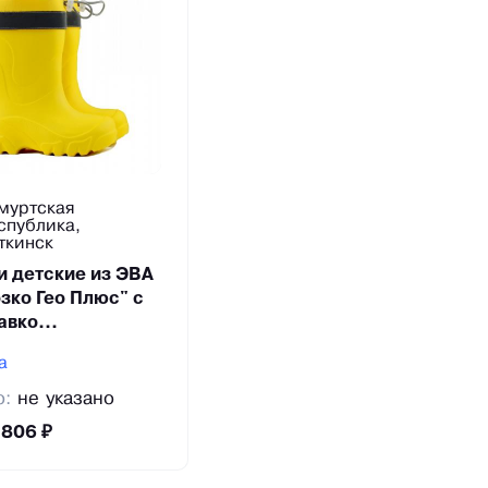
муртская
спублика,
ткинск
и детские из ЭВА
зко Гео Плюс" с
авко...
а
о:
не указано
:
806 ₽