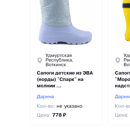
Удмуртская
Уд
Республика,
Ре
Воткинск
Во
Сапоги детские из ЭВА
Сапог
(норды) "Спарк" на
"Моро
молнии ...
надст
Дарина
Дарин
Кол-во:
не указано
Кол-в
Цена:
778 ₽
Цена