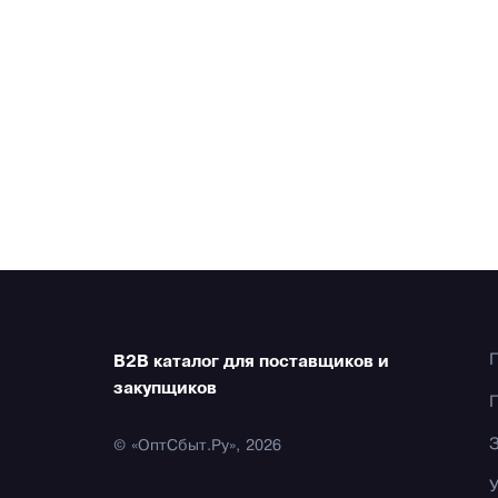
B2B каталог для поставщиков и
закупщиков
© «ОптСбыт.Ру», 2026