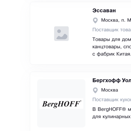
Эссаван
Москва, п. 
Поставщик това
Товары для дома
канцтовары, сп
с фабрик Китая
Бергхофф Уо
Москва
Поставщик кухо
В BergHOFF® мы
для кулинарных