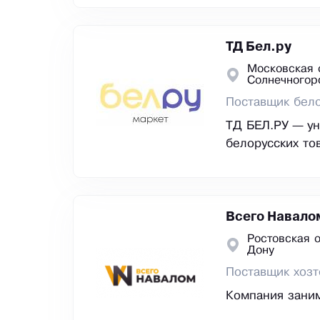
ТД Бел.ру
Московская 
Сoлнeчнoгop
Поставщик бело
ТД БЕЛ.РУ — ун
белорусских то
Всего Навало
Ростовская о
Дону
Поставщик хозт
Компания заним