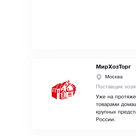
МирХозТорг
Москва
Поставщик хозя
Уже на протяже
товарами домаш
крупных предст
России.